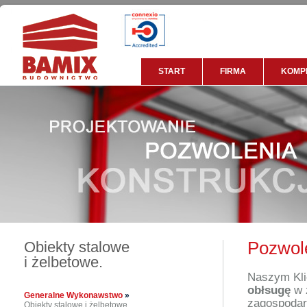
START
FIRMA
KOMP
Obiekty stalowe
Pozwol
i żelbetowe.
Naszym Kl
obłsugę
w 
Generalne Wykonawstwo
»
zagospodar
Obiekty stalowe i żelbetowe.