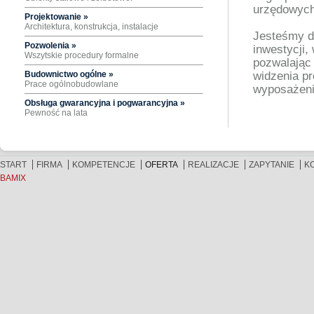
urzędowych
Projektowanie »
Architektura, konstrukcja, instalacje
Jesteśmy do
Pozwolenia »
inwestycji
Wszytskie procedury formalne
pozwalając
Budownictwo ogólne »
widzenia pr
Prace ogólnobudowlane
wyposażenie
Obsługa gwarancyjna i pogwarancyjna »
Pewność na lata
START
FIRMA
KOMPETENCJE
OFERTA
REALIZACJE
ZAPYTANIE
K
BAMIX