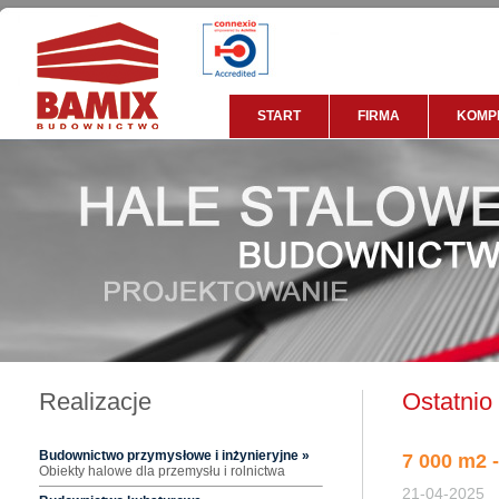
START
FIRMA
KOMP
Realizacje
Ostatnio
Budownictwo przymysłowe i inżynieryjne »
7 000 m2 
Obiekty halowe dla przemysłu i rolnictwa
21-04-2025