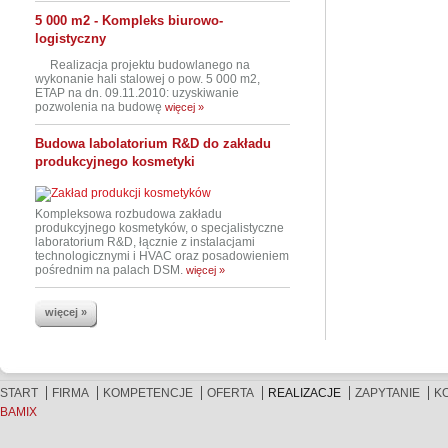
5 000 m2 - Kompleks biurowo-
logistyczny
Realizacja projektu budowlanego na
wykonanie hali stalowej o pow. 5 000 m2,
ETAP na dn. 09.11.2010: uzyskiwanie
pozwolenia na budowę
więcej »
Budowa labolatorium R&D do zakładu
produkcyjnego kosmetyki
Kompleksowa rozbudowa zakładu
produkcyjnego kosmetyków, o specjalistyczne
laboratorium R&D, łącznie z instalacjami
technologicznymi i HVAC oraz posadowieniem
pośrednim na palach DSM.
więcej »
więcej »
START
FIRMA
KOMPETENCJE
OFERTA
REALIZACJE
ZAPYTANIE
K
BAMIX