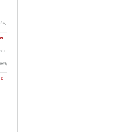
łów,
ów
ołu
stawą
 z