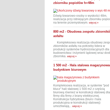
zbiorniku popiołów h=48m
Dźwig towarowo-osoby o wyskości 48m,
realizacja przy istniejącym zbiorniku popio
na terenie przemysłowym.
więcej »
800 m2 - Obudowa zespołu zbiornik
asfaltu
Kompleksowa realizacja obudowy zesp
zbiorników asfaltu na potrzeby lidera w
produkcji systemów hydroizolacyjnych dla
budownictwa i inżynierii lądowej wraz do
zbiornika.
więcej »
1 500 m2 - Hala stalowa magazynowa
budynkiem biurowym
Kompleksowa realizacja, w systemie "pod
klucz" hali stalowej 1 500 m2 z częścią
biurową również w konstrukcji stalowej dla
firmy dla firmy z brany elektrycznej.
Konstrukcja hybrydowa (biuro i hala
produkcyjna w konstrukcji stalowej)
umożliwiają...
więcej »