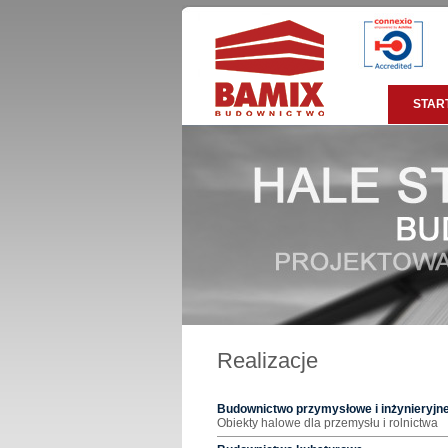
STAR
Realizacje
Budownictwo przymysłowe i inżynieryjne
Obiekty halowe dla przemysłu i rolnictwa