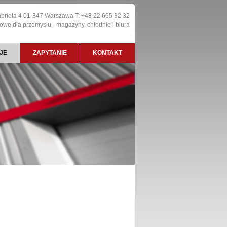
abriela 4 01-347 Warszawa T: +48 22 665 32 32
lowe dla przemysłu
- magazyny, chłodnie i biura
JE
ZAPYTANIE
KONTAKT