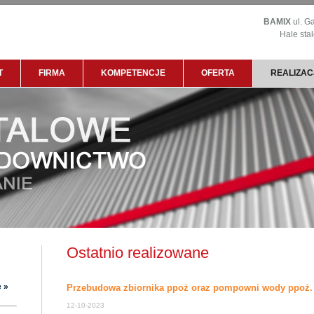
BAMIX
ul. G
Hale sta
T
FIRMA
KOMPETENCJE
OFERTA
REALIZAC
Ostatnio realizowane
 »
Przebudowa zbiornika ppoż oraz pompowni wody ppoż.
12-10-2023