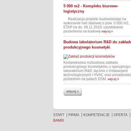
5 000 m2 - Kompleks biurowo-
logistyczny
Realizacja projektu budowlanego na
wykonanie hali stalowej o pow. 5 000 m2,
ETAP na dn. 09.11.2010: uzyskiwanie
pozwolenia na budowę
więcej »
Budowa labolatorium R&D do zakład
produkcyjnego kosmetyki
Kompleksowa rozbudowa zakładu
produkcyjnego kosmetyków, o specjalisty
laboratorium R&D, łącznie z instalacjami
technologicznymi i HVAC oraz posadowie
pośrednim na palach DSM.
więcej »
więcej »
START
FIRMA
KOMPETENCJE
OFERTA
BAMIX